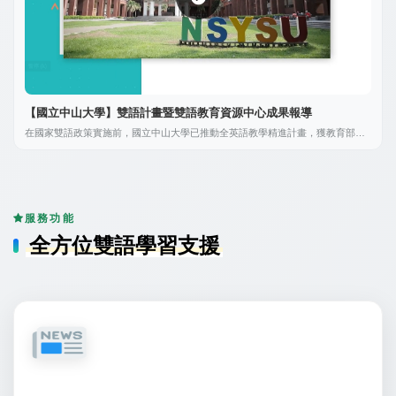
【國立中山大學】雙語計畫暨雙語教育資源中心成果報導
在國家雙語政策實施前，國立中山大學已推動全英語教學精進計畫，獲教育部核
定為重點培育學校及成立全國首座雙語教育資源中心。在推動雙語教育的過程
中，涵蓋了學生、教師、校園及資源共享四個面向。推動學生英語能力培育及課
程改革，包括大一英文、ESP/EAP課程和課外英文活動，如International Salon、
English Table及寫作工坊諮詢服務，提供學校學生參與。在教師方面，實施EMI教
師培訓計畫，逐步提升教師知能，結合教師社群及教學觀摩，建立永續制度。積
極增聘外籍師資及具備外語教學能力的專業人才，同時進行EMI TA培訓，協助教
服務功能
師教學與學生學習成效。加強國際資源合作及挹注，如與美國在台協會(AIT)和學
術交流基金會(FSE)合作，並辦理行政人員培訓，增聘全英專班的英語助理，全面
全方位雙語學習支援
推動校務行政國際化。資源共享方面，以中山大學雙語計畫為基礎，成立雙語教
育資源中心，發揮共享效益，與夥伴學校攜手建立適合各校的雙語推動模式，促
進各校在雙語教育上的卓越發展。