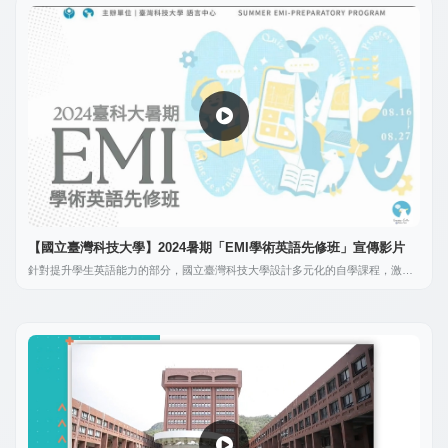
【國立臺灣科技大學】2024暑期「EMI學術英語先修班」宣傳影片
針對提升學生英語能力的部分，國立臺灣科技大學設計多元化的自學課程，激發
學生由被動轉為主動學習的動機，提升學習成效。對於有意加強英文能力或學習
落後之學生，提供個別化及小組式課後輔導，進行補救教學，彌平學生英語程度
之落差，可望重振學習英文之信心。透過多元英語學習活動來增進學生學習英文
興趣。