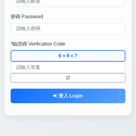
密碼 Password
*驗證碼 Verification Code
6 + 9 = ?
登入 Login